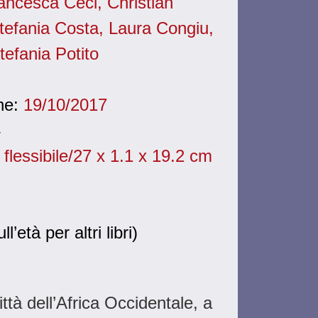
ancesca Ceci, Christian
tefania Costa, Laura Congiu,
efania Potito
one:
19/10/2017
4
flessibile/27 x 1.1 x 19.2 cm
ll’età per altri libri)
ttà dell’Africa Occidentale, a