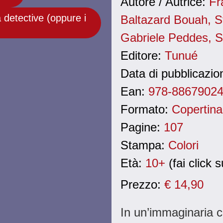
Autore / Autrice:
Fr
 detective (oppure i
Baltazard Bouah, S
Gabriele Peddes, St
Editore:
Tunué
Data di pubblicazi
Ean:
978-8867902
Formato:
Copertina 
Pagine:
107
Stampa:
Colori
Età:
10+
(fai click su
Prezzo:
€ 14,90
In un’immaginaria ci