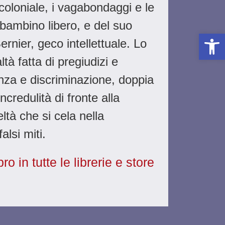
coloniale, i vagabondaggi e le
bambino libero, e del suo
Apri la 
nier, geco intellettuale. Lo
tà fatta di pregiudizi e
nza e discriminazione, doppia
incredulità di fronte alla
ltà che si cela nella
alsi miti.
o in tutte le librerie e store