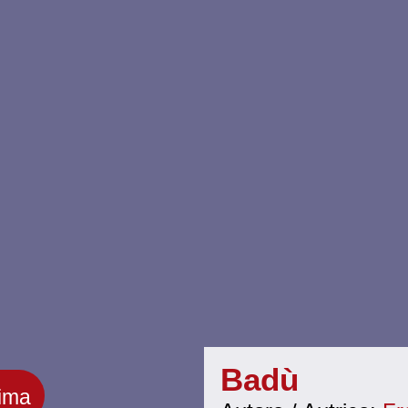
Badù
rima