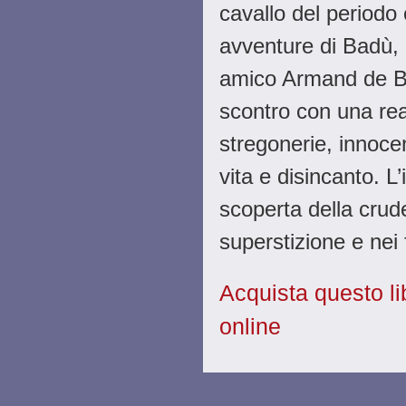
cavallo del periodo 
avventure di Badù, 
amico Armand de Ber
scontro con una real
stregonerie, innoce
vita e disincanto. L’
scoperta della crude
superstizione e nei f
Acquista questo libr
online