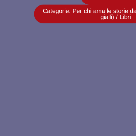
Categorie:
Per chi ama le storie da
gialli)
/
Libri