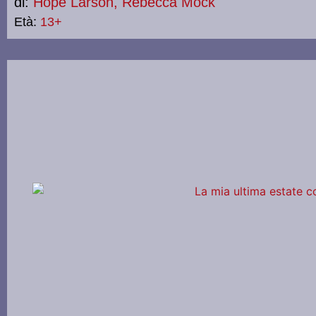
di:
Hope Larson, Rebecca Mock
Età:
13+