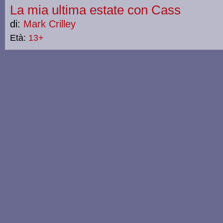
La mia ultima estate con Cass
di:
Mark Crilley
Età:
13+